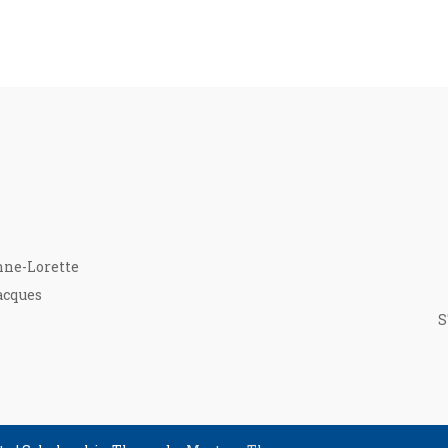
nne-Lorette
acques
S