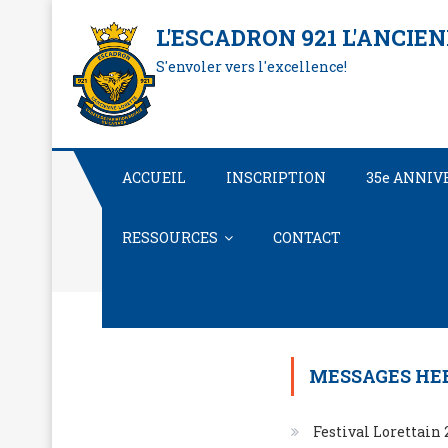
Skip
L'ESCADRON 921 L'ANCIE
to
S'envoler vers l'excellence!
content
ACCUEIL
INSCRIPTION
35e ANNIV
RESSOURCES
CONTACT
MESSAGES HE
Festival Lorettain